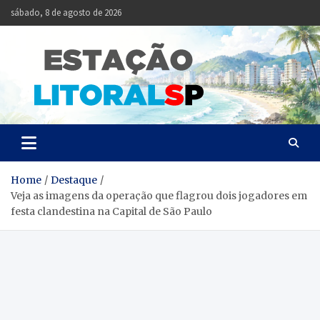
Skip
sábado, 8 de agosto de 2026
to
content
Estação
Notícias da Baixada
Santista
Litoral
SP
Home
Destaque
Veja as imagens da operação que flagrou dois jogadores em
festa clandestina na Capital de São Paulo