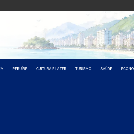
o Litoral SP
da Santista
ÉM
PERUÍBE
CULTURA E LAZER
TURISMO
SAÚDE
ECONO