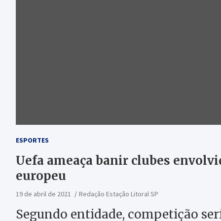
ESPORTES
Uefa ameaça banir clubes envolvi
europeu
19 de abril de 2021
Redação Estação Litoral SP
Segundo entidade, competição seri