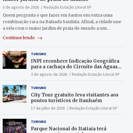
3 de agosto de 2026
Redação Estação Litoral SP
Quem pergunta o que fazer em Santos encontra uma
combinação rara na Baixada Santista. Afinal, a cidade une
a orla com o maior jardim de praia do mundo a um…
Continue lendo
TURISMO
INPI reconhece Indicação Geográfica
para a cachaça do Circuito das Águas
Paulista
3 de agosto de 2026
Redação Estação Litoral SP
TURISMO
City Tour gratuito leva visitantes aos
pontos turísticos de Itanhaém
17 de julho de 2026
Redação Estação Litoral SP
TURISMO
Parque Nacional do Itatiaia terá