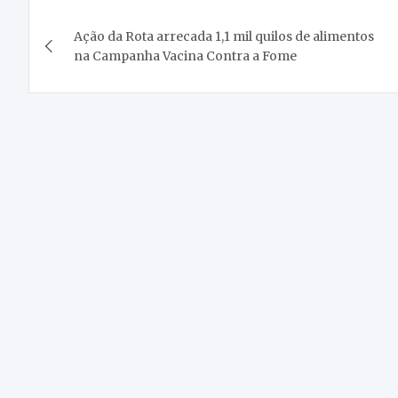
Navegação
Ação da Rota arrecada 1,1 mil quilos de alimentos
de
na Campanha Vacina Contra a Fome
Post