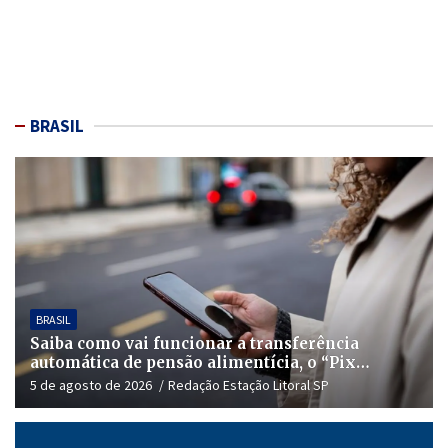
BRASIL
BRASIL
Saiba como vai funcionar a transferência
automática de pensão alimentícia, o “Pix
Pensão”
5 de agosto de 2026
Redação Estação Litoral SP