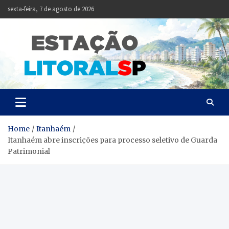
Skip
sexta-feira, 7 de agosto de 2026
to
content
Estação
Notícias da Baixada
Santista
Litoral
SP
Home
Itanhaém
Itanhaém abre inscrições para processo seletivo de Guarda
Patrimonial