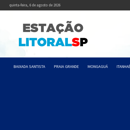
Skip
quinta-feira, 6 de agosto de 2026
to
content
Estaçã
Notícias da Baixa
BAIXADA SANTISTA
PRAIA GRANDE
MONGAGUÁ
ITANHA