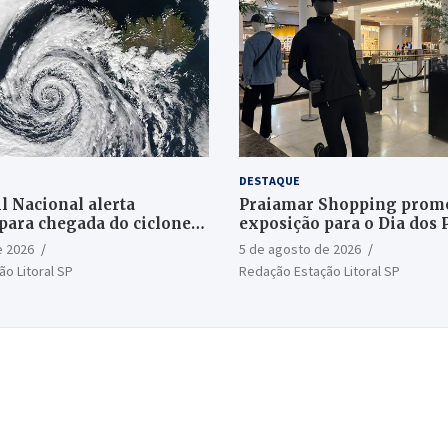
DESTAQUE
l Nacional alerta
Praiamar Shopping prom
para chegada do ciclone
exposição para o Dia dos 
Santos
e 2026
5 de agosto de 2026
o Litoral SP
Redação Estação Litoral SP