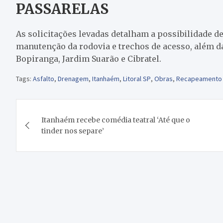
PASSARELAS
As solicitações levadas detalham a possibilidade d
manutenção da rodovia e trechos de acesso, além d
Bopiranga, Jardim Suarão e Cibratel.
Tags:
Asfalto
,
Drenagem
,
Itanhaém
,
Litoral SP
,
Obras
,
Recapeamento
Navegação
Itanhaém recebe comédia teatral ‘Até que o
de
tinder nos separe’
Post