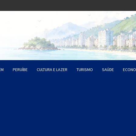
o Litoral SP
da Santista
ÉM
PERUÍBE
CULTURA E LAZER
TURISMO
SAÚDE
ECONO