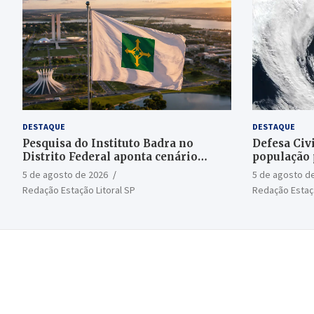
DESTAQUE
DESTAQUE
Pesquisa do Instituto Badra no
Defesa Civi
Distrito Federal aponta cenário
população 
aberto para o Senado
bomba
5 de agosto de 2026
5 de agosto d
Redação Estação Litoral SP
Redação Estaçã