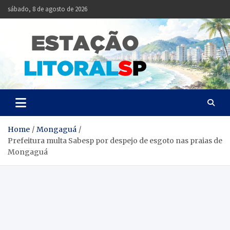
Skip
sábado, 8 de agosto de 2026
to
content
Estação
Notícias da Baixada
Santista
Litoral
SP
Home
Mongaguá
Prefeitura multa Sabesp por despejo de esgoto nas praias de
Mongaguá