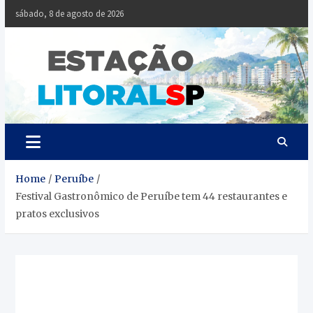
Skip
sábado, 8 de agosto de 2026
to
content
Estaçã
Notícias da
Baixada Santista
Litoral
SP
Home
Peruíbe
Festival Gastronômico de Peruíbe tem 44 restaurantes e
pratos exclusivos