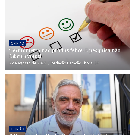
OPINIÃO
Termômetro não produz febre. E pesquisa não
fabrica votos!
3 de agosto de 2026
Redação Estação Litoral SP
OPINIÃO