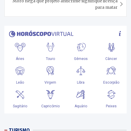
Moro nega que projeto anticrime signifique licença
para matar
TURISMO