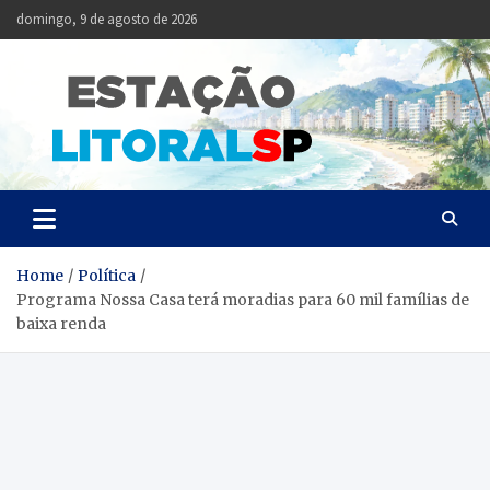
Skip
domingo, 9 de agosto de 2026
to
content
Estação
Notícias da Baixada
Santista
Litoral
SP
Home
Política
Programa Nossa Casa terá moradias para 60 mil famílias de
baixa renda