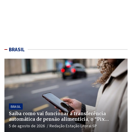
BRASIL
BRASIL
Saiba como vai funcionar a transferência
automática de pensão alimentícia, o “Pix
Pensão”
5 de agosto de 2026
Redação Estação Litoral SP