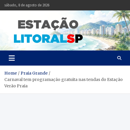
Skip
sábado, 8 de agosto de 2026
to
content
Estação
Notícias da Baixada
Santista
Litoral
SP
Home
Praia Grande
Carnaval tem programação gratuita nas tendas do Estação
Verão Praia