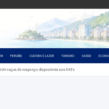
o Litoral SP
da Santista
ÉM
PERUÍBE
CULTURA E LAZER
TURISMO
SAÚDE
ECONO
 600 vagas de emprego disponíveis nos PATs