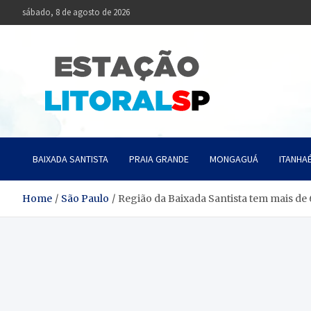
Skip
sábado, 8 de agosto de 2026
to
content
Estaçã
Notícias da Baixa
BAIXADA SANTISTA
PRAIA GRANDE
MONGAGUÁ
ITANHA
Home
São Paulo
Região da Baixada Santista tem mais de