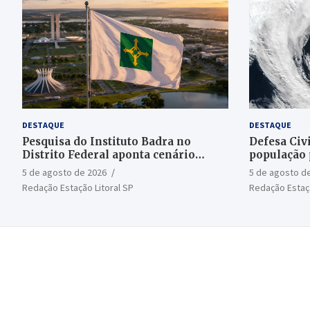
DESTAQUE
DESTAQUE
Pesquisa do Instituto Badra no
Defesa Civi
Distrito Federal aponta cenário
população 
aberto para o Senado
bomba
5 de agosto de 2026
5 de agosto d
Redação Estação Litoral SP
Redação Estaçã