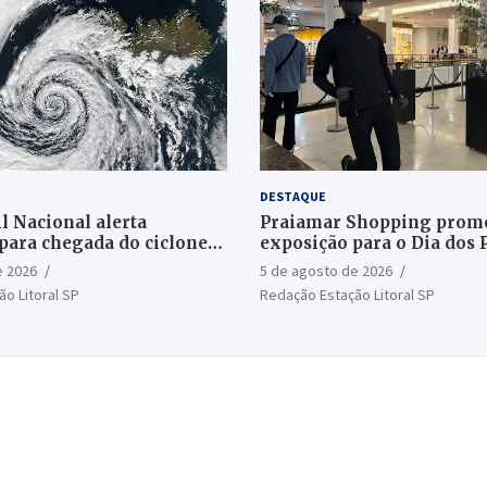
DESTAQUE
l Nacional alerta
Praiamar Shopping prom
para chegada do ciclone
exposição para o Dia dos 
Santos
e 2026
5 de agosto de 2026
o Litoral SP
Redação Estação Litoral SP