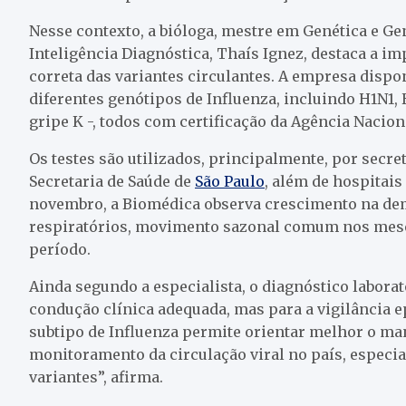
Nesse contexto, a bióloga, mestre em Genética e Ge
Inteligência Diagnóstica, Thaís Ignez, destaca a i
correta das variantes circulantes. A empresa dispon
diferentes genótipos de Influenza, incluindo H1N1, 
gripe K -, todos com certificação da Agência Naciona
Os testes são utilizados, principalmente, por secre
Secretaria de Saúde de
São Paulo
, além de hospitais
novembro, a Biomédica observa crescimento na dem
respiratórios, movimento sazonal comum nos meses
período.
Ainda segundo a especialista, o diagnóstico labora
condução clínica adequada, mas para a vigilância ep
subtipo de Influenza permite orientar melhor o man
monitoramento da circulação viral no país, espe
variantes”, afirma.