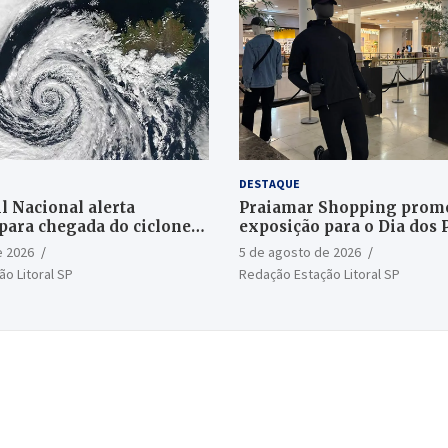
DESTAQUE
l Nacional alerta
Praiamar Shopping prom
para chegada do ciclone
exposição para o Dia dos 
Santos
e 2026
5 de agosto de 2026
o Litoral SP
Redação Estação Litoral SP