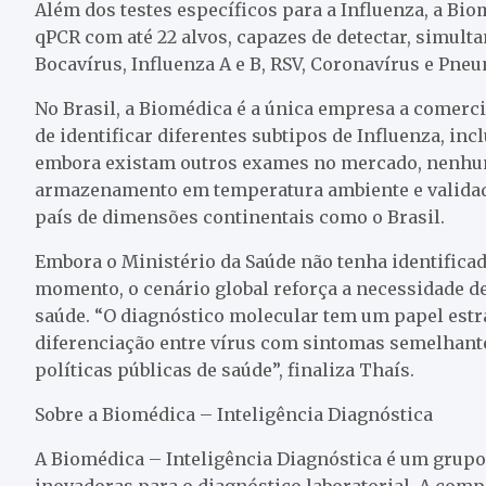
Além dos testes específicos para a Influenza, a Bi
qPCR com até 22 alvos, capazes de detectar, simult
Bocavírus, Influenza A e B, RSV, Coronavírus e Pne
No Brasil, a Biomédica é a única empresa a comercia
de identificar diferentes subtipos de Influenza, inc
embora existam outros exames no mercado, nenhum d
armazenamento em temperatura ambiente e validade 
país de dimensões continentais como o Brasil.
Embora o Ministério da Saúde não tenha identificad
momento, o cenário global reforça a necessidade de
saúde. “O diagnóstico molecular tem um papel estra
diferenciação entre vírus com sintomas semelhante
políticas públicas de saúde”, finaliza Thaís.
Sobre a Biomédica – Inteligência Diagnóstica
A Biomédica – Inteligência Diagnóstica é um grupo 
inovadoras para o diagnóstico laboratorial. A comp