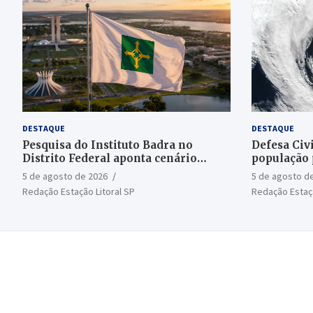
DESTAQUE
DESTAQUE
Pesquisa do Instituto Badra no
Defesa Civi
Distrito Federal aponta cenário
população 
aberto para o Senado
bomba
5 de agosto de 2026
5 de agosto d
Redação Estação Litoral SP
Redação Estaçã