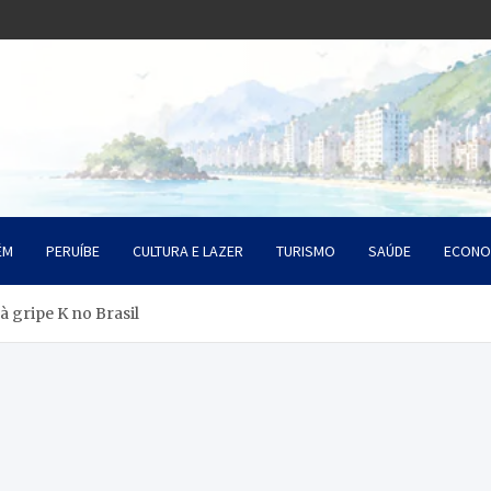
o Litoral SP
da Santista
ÉM
PERUÍBE
CULTURA E LAZER
TURISMO
SAÚDE
ECONO
à gripe K no Brasil