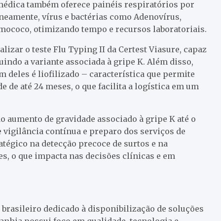
omédica também oferece painéis respiratórios por
aneamente, vírus e bactérias como Adenovírus,
umococo, otimizando tempo e recursos laboratoriais.
lizar o teste Flu Typing II da Certest Viasure, capaz
luindo a variante associada à gripe K. Além disso,
eles é liofilizado – característica que permite
de até 24 meses, o que facilita a logística em um
o aumento de gravidade associado à gripe K até o
 vigilância contínua e preparo dos serviços de
tégico na detecção precoce de surtos e na
s, o que impacta nas decisões clínicas e em
brasileiro dedicado à disponibilização de soluções
anhia possui foco em qualidade, tecnologia e