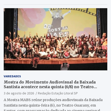
VARIEDADES
Mostra do Movimento Audiovisual da Baixada
Santista acontece nesta quinta (6/8) no Teatro
Guarany
3 de agosto de 2026
Redação Estação Litoral SP
A Mostra MABS reúne produções audiovisuais da Baixada
Santista nesta quinta-feira (6), no Teatro Guarany, em
Santos, com programação dedicada ao cinema regional.