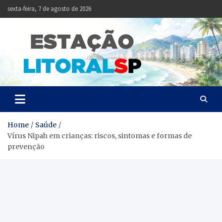
Skip
sexta-feira, 7 de agosto de 2026
to
content
Estação
Notícias da Baixada
Santista
Litoral
SP
Home
Saúde
Vírus Nipah em crianças: riscos, sintomas e formas de
prevenção