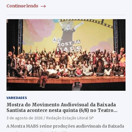
Continue lendo
VARIEDADES
Mostra do Movimento Audiovisual da Baixada
Santista acontece nesta quinta (6/8) no Teatro
Guarany
3 de agosto de 2026
Redação Estação Litoral SP
A Mostra MABS reúne produções audiovisuais da Baixada