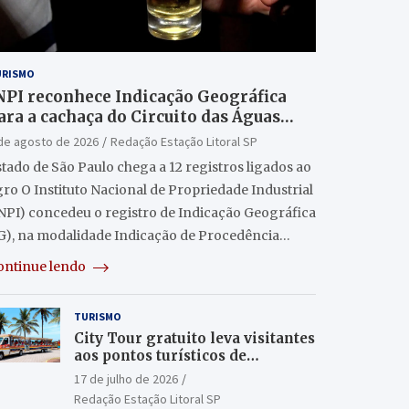
URISMO
NPI reconhece Indicação Geográfica
ara a cachaça do Circuito das Águas
aulista
de agosto de 2026
Redação Estação Litoral SP
tado de São Paulo chega a 12 registros ligados ao
ro O Instituto Nacional de Propriedade Industrial
INPI) concedeu o registro de Indicação Geográfica
IG), na modalidade Indicação de Procedência…
ontinue lendo
TURISMO
City Tour gratuito leva visitantes
aos pontos turísticos de
Itanhaém
17 de julho de 2026
Redação Estação Litoral SP