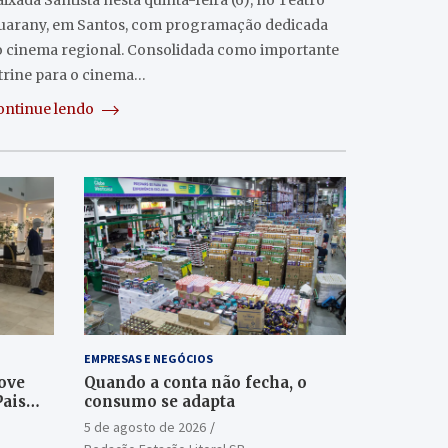
ixada Santista nesta quinta-feira (6), no Teatro
uarany, em Santos, com programação dedicada
o cinema regional. Consolidada como importante
itrine para o cinema…
ontinue lendo
EMPRESAS E NEGÓCIOS
ove
Quando a conta não fecha, o
Pais
consumo se adapta
5 de agosto de 2026