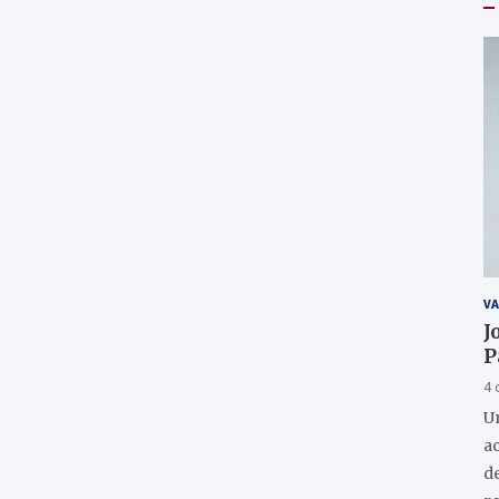
VA
J
P
4 
U
a
de