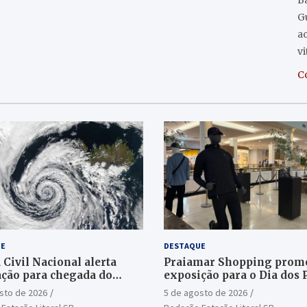
Ba
G
a
v
C
E
DESTAQUE
 Civil Nacional alerta
Praiamar Shopping prom
ção para chegada do
exposição para o Dia dos 
e bomba
em Santos
sto de 2026
5 de agosto de 2026