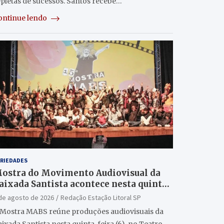
epletas de sucessos. Santos recebe…
ontinue lendo
RIEDADES
ostra do Movimento Audiovisual da
aixada Santista acontece nesta quinta
6/8) no Teatro Guarany
de agosto de 2026
Redação Estação Litoral SP
 Mostra MABS reúne produções audiovisuais da