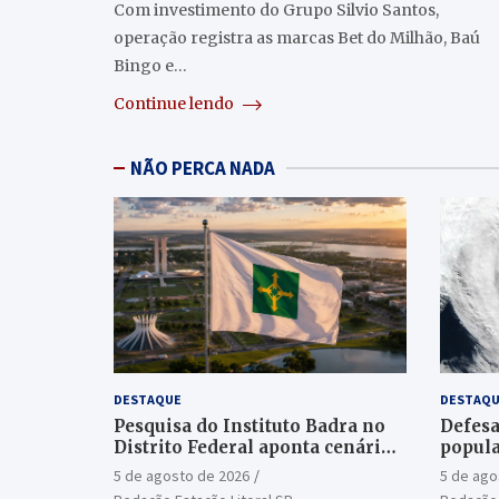
Com investimento do Grupo Silvio Santos,
operação registra as marcas Bet do Milhão, Baú
Bingo e…
Continue lendo
NÃO PERCA NADA
DESTAQUE
DESTAQU
Pesquisa do Instituto Badra no
Defesa
Distrito Federal aponta cenário
popula
aberto para o Senado
ciclon
5 de agosto de 2026
5 de ago