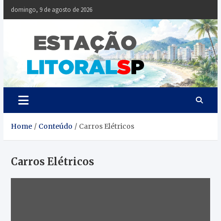
Skip
domingo, 9 de agosto de 2026
to
content
Estaçã
Notícias da
Baixada Santista
Litoral
SP
Home
Conteúdo
Carros Elétricos
Carros Elétricos