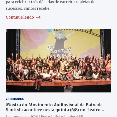
para celebrar três décadas de carreira repletas de
sucessos. Santos recebe…
Continue lendo
VARIEDADES
Mostra do Movimento Audiovisual da Baixada
Santista acontece nesta quinta (6/8) no Teatro
Guarany
3 de agosto de 2026
Redação Estação Litoral SP