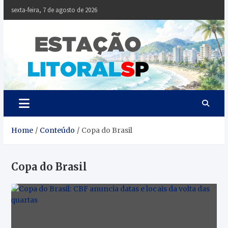
Skip
sexta-feira, 7 de agosto de 2026
to
content
Estaçã
Notícias da
Baixada Santista
Litoral
SP
Home
Conteúdo
Copa do Brasil
Copa do Brasil