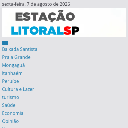
Skip
sexta-feira, 7 de agosto de 2026
to
content
Estação Litoral SP
Notícias da Baixada Santista
Baixada Santista
Praia Grande
Mongaguá
Itanhaém
Peruíbe
Cultura e Lazer
turismo
Saúde
Economia
Opinião