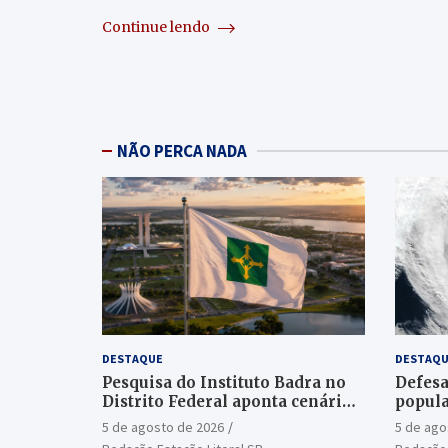
Continue lendo
NÃO PERCA NADA
DESTAQUE
DESTAQU
Pesquisa do Instituto Badra no
Defesa
Distrito Federal aponta cenário
popula
aberto para o Senado
ciclon
5 de agosto de 2026
5 de ago