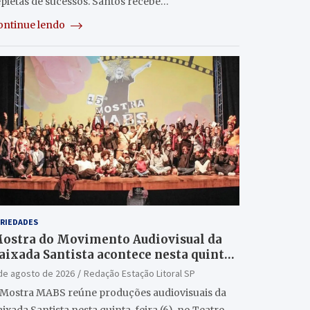
epletas de sucessos. Santos recebe…
ontinue lendo
RIEDADES
ostra do Movimento Audiovisual da
aixada Santista acontece nesta quinta
6/8) no Teatro Guarany
de agosto de 2026
Redação Estação Litoral SP
 Mostra MABS reúne produções audiovisuais da