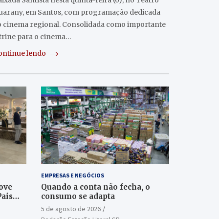
ixada Santista nesta quinta-feira (6), no Teatro
uarany, em Santos, com programação dedicada
o cinema regional. Consolidada como importante
itrine para o cinema…
ontinue lendo
EMPRESAS E NEGÓCIOS
ove
Quando a conta não fecha, o
Pais
consumo se adapta
5 de agosto de 2026