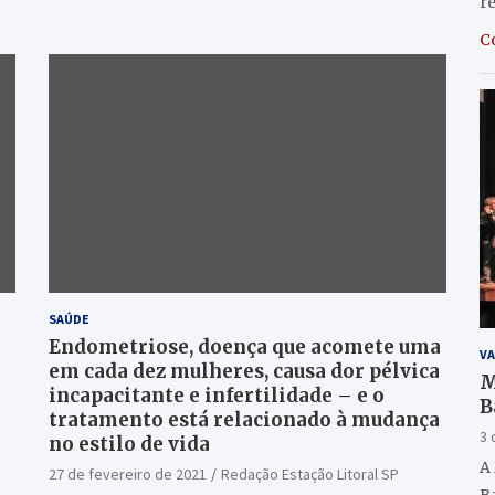
r
C
SAÚDE
Endometriose, doença que acomete uma
VA
em cada dez mulheres, causa dor pélvica
M
incapacitante e infertilidade – e o
B
tratamento está relacionado à mudança
(
3 
no estilo de vida
A
27 de fevereiro de 2021
Redação Estação Litoral SP