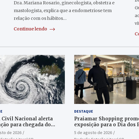
Ba
Dra. Mariana Rosario, ginecologista, obstetra e
G
mastologista, explica que a endometriose tem
a
relação com os hábitos…
v
Continue lendo
C
E
DESTAQUE
 Civil Nacional alerta
Praiamar Shopping prom
ção para chegada do
exposição para o Dia dos 
e bomba
em Santos
sto de 2026
5 de agosto de 2026