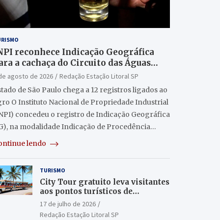
URISMO
NPI reconhece Indicação Geográfica
ara a cachaça do Circuito das Águas
aulista
de agosto de 2026
Redação Estação Litoral SP
tado de São Paulo chega a 12 registros ligados ao
ro O Instituto Nacional de Propriedade Industrial
INPI) concedeu o registro de Indicação Geográfica
IG), na modalidade Indicação de Procedência…
ontinue lendo
TURISMO
City Tour gratuito leva visitantes
aos pontos turísticos de
Itanhaém
17 de julho de 2026
Redação Estação Litoral SP