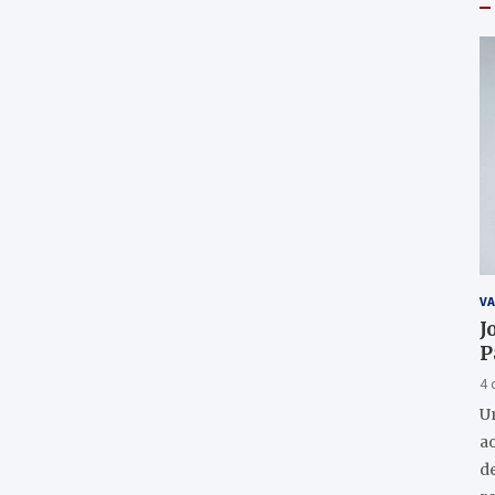
VA
J
P
4 
U
a
de