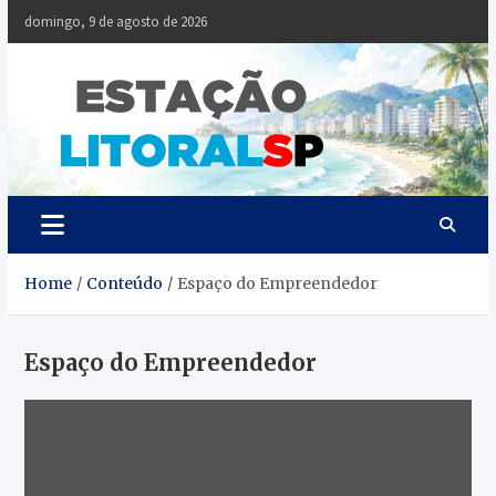
Skip
domingo, 9 de agosto de 2026
to
content
Estaçã
Notícias da
Baixada Santista
Litoral
SP
Home
Conteúdo
Espaço do Empreendedor
Espaço do Empreendedor