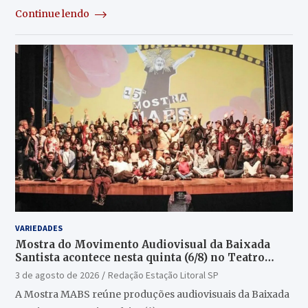
Continue lendo
VARIEDADES
Mostra do Movimento Audiovisual da Baixada
Santista acontece nesta quinta (6/8) no Teatro
Guarany
3 de agosto de 2026
Redação Estação Litoral SP
A Mostra MABS reúne produções audiovisuais da Baixada