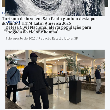
TURISMO
Turismo de luxo em São Paulo ganhou destaque
DESTAQUE
durante a ILTM Latin America 2026
Defesa Civil Nacional alerta população para
8 de maio de 2026
Redação Estação Litoral SP
chegada do ciclone bomba
5 de agosto de 2026
Redação Estação Litoral SP