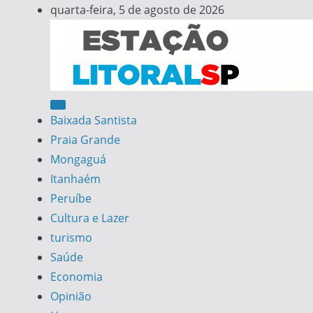
Skip
quarta-feira, 5 de agosto de 2026
to
content
Estação Litoral SP
Notícias da Baixada Santista
Baixada Santista
Praia Grande
Mongaguá
Itanhaém
Peruíbe
Cultura e Lazer
turismo
Saúde
Economia
Opinião