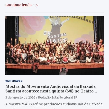
Continue lendo
VARIEDADES
Mostra do Movimento Audiovisual da Baixada
Santista acontece nesta quinta (6/8) no Teatro
Guarany
3 de agosto de 2026
Redação Estação Litoral SP
A Mostra MABS reúne produções audiovisuais da Baixada