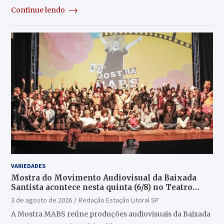
Continue lendo
VARIEDADES
Mostra do Movimento Audiovisual da Baixada
Santista acontece nesta quinta (6/8) no Teatro
Guarany
3 de agosto de 2026
Redação Estação Litoral SP
A Mostra MABS reúne produções audiovisuais da Baixada