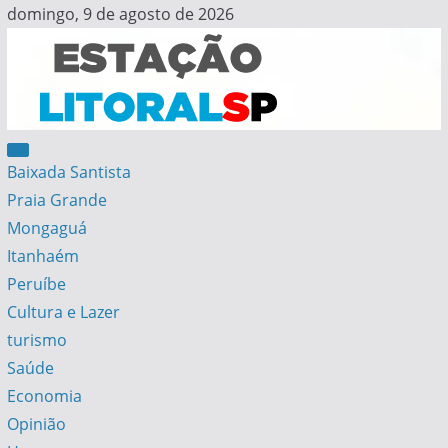
Skip
domingo, 9 de agosto de 2026
to
content
Estação Litoral SP
Notícias da Baixada Santista
Baixada Santista
Praia Grande
Mongaguá
Itanhaém
Peruíbe
Cultura e Lazer
turismo
Saúde
Economia
Opinião