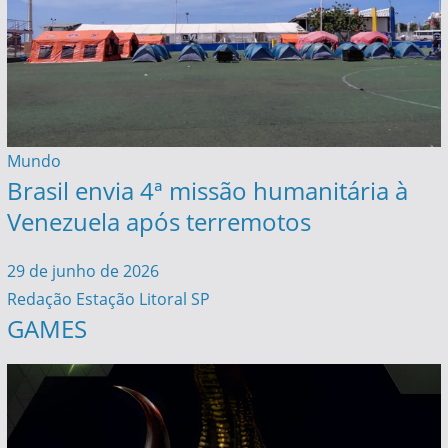
Mundo
Brasil envia 4ª missão humanitária à
Venezuela após terremotos
29 de junho de 2026
Redação Estação Litoral SP
GAMES