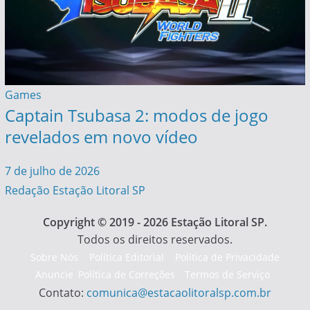
Games
Captain Tsubasa 2: modos de jogo
revelados em novo vídeo
7 de julho de 2026
Redação Estação Litoral SP
Copyright © 2019 - 2026 Estação Litoral SP.
Todos os direitos reservados.
Sobre Nós
Política Editorial
Política de Privacidade
Anuncie
Política de Correções
Termos de Serviço
Contato:
comunica@estacaolitoralsp.com.br