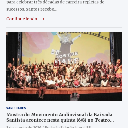
para celebrar três décadas de carreira repletas de
sucessos. Santos recebe…
Continue lendo
VARIEDADES
Mostra do Movimento Audiovisual da Baixada
Santista acontece nesta quinta (6/8) no Teatro
Guarany
3 de agosto de 2026
Redação Estação Litoral SP