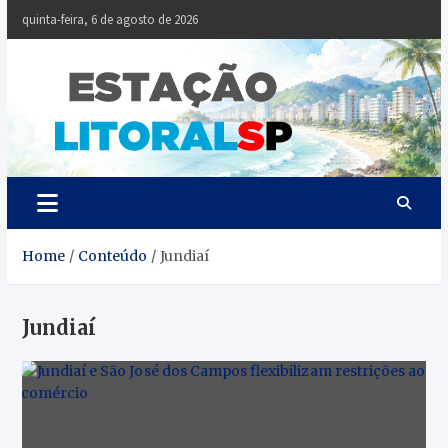
Skip
quinta-feira, 6 de agosto de 2026
to
content
Estaçã
Notícias da
Baixada Santista
Litoral
SP
Home
Conteúdo
Jundiaí
Jundiaí