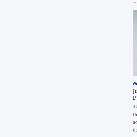
VA
J
P
4 
U
a
de