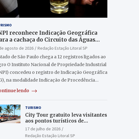
URISMO
NPI reconhece Indicação Geográfica
ara a cachaça do Circuito das Águas
aulista
de agosto de 2026
Redação Estação Litoral SP
tado de São Paulo chega a 12 registros ligados ao
ro O Instituto Nacional de Propriedade Industrial
INPI) concedeu o registro de Indicação Geográfica
IG), na modalidade Indicação de Procedência…
ontinue lendo
TURISMO
City Tour gratuito leva visitantes
aos pontos turísticos de
Itanhaém
17 de julho de 2026
Redação Estação Litoral SP