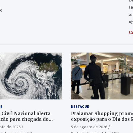
Ba
G
de
a
v
C
E
DESTAQUE
 Civil Nacional alerta
Praiamar Shopping prom
ção para chegada do
exposição para o Dia dos 
e bomba
em Santos
sto de 2026
5 de agosto de 2026