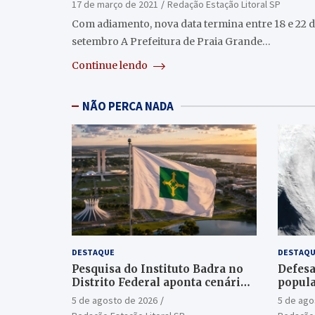
17 de março de 2021
Redação Estação Litoral SP
Com adiamento, nova data termina entre 18 e 22 
setembro A Prefeitura de Praia Grande…
Continue lendo
NÃO PERCA NADA
DESTAQUE
DESTAQU
Pesquisa do Instituto Badra no
Defesa
Distrito Federal aponta cenário
popula
aberto para o Senado
ciclon
5 de agosto de 2026
5 de ago