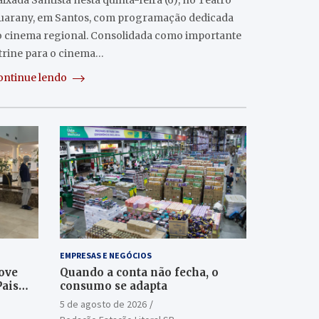
ixada Santista nesta quinta-feira (6), no Teatro
uarany, em Santos, com programação dedicada
o cinema regional. Consolidada como importante
itrine para o cinema…
ontinue lendo
EMPRESAS E NEGÓCIOS
ove
Quando a conta não fecha, o
Pais
consumo se adapta
5 de agosto de 2026