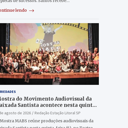
epletas de sucessos. Santos recebe…
ontinue lendo
RIEDADES
ostra do Movimento Audiovisual da
aixada Santista acontece nesta quinta
6/8) no Teatro Guarany
de agosto de 2026
Redação Estação Litoral SP
 Mostra MABS reúne produções audiovisuais da