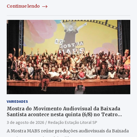
Continue lendo
VARIEDADES
Mostra do Movimento Audiovisual da Baixada
Santista acontece nesta quinta (6/8) no Teatro
Guarany
3 de agosto de 2026
Redação Estação Litoral SP
A Mostra MABS reúne produções audiovisuais da Baixada