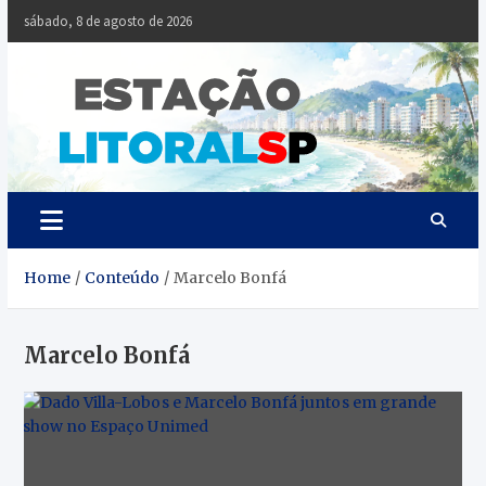
Skip
sábado, 8 de agosto de 2026
to
content
Estaçã
Notícias da
Baixada Santista
Litoral
SP
Home
Conteúdo
Marcelo Bonfá
Marcelo Bonfá