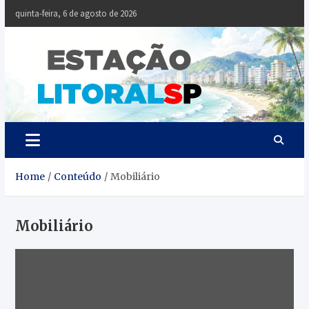
Skip
quinta-feira, 6 de agosto de 2026
to
content
Estaçã
Notícias da
Baixada Santista
Litoral
SP
Home
Conteúdo
Mobiliário
Mobiliário