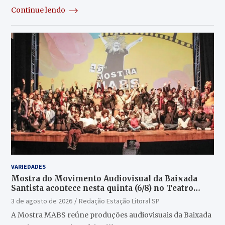
Continue lendo
VARIEDADES
Mostra do Movimento Audiovisual da Baixada
Santista acontece nesta quinta (6/8) no Teatro
Guarany
3 de agosto de 2026
Redação Estação Litoral SP
A Mostra MABS reúne produções audiovisuais da Baixada