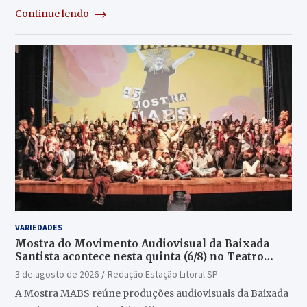
Continue lendo
VARIEDADES
Mostra do Movimento Audiovisual da Baixada
Santista acontece nesta quinta (6/8) no Teatro
Guarany
3 de agosto de 2026
Redação Estação Litoral SP
A Mostra MABS reúne produções audiovisuais da Baixada