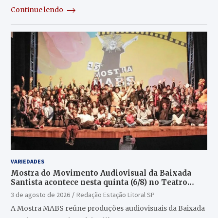
Continue lendo
VARIEDADES
Mostra do Movimento Audiovisual da Baixada
Santista acontece nesta quinta (6/8) no Teatro
Guarany
3 de agosto de 2026
Redação Estação Litoral SP
A Mostra MABS reúne produções audiovisuais da Baixada