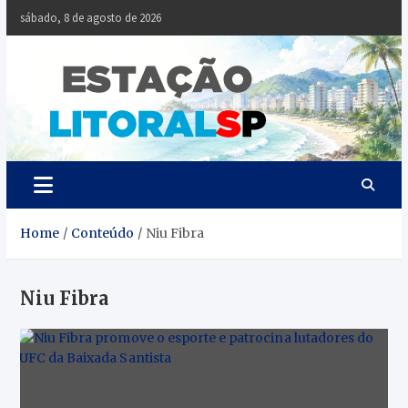
Skip
sábado, 8 de agosto de 2026
to
content
Estaçã
Notícias da
Baixada Santista
Litoral
SP
Home
Conteúdo
Niu Fibra
Niu Fibra