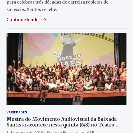
para celebrar três décadas de carreira repletas de
sucessos. Santos recebe…
Continue lendo
VARIEDADES
Mostra do Movimento Audiovisual da Baixada
Santista acontece nesta quinta (6/8) no Teatro
Guarany
3 de agosto de 2026
Redação Estação Litoral SP