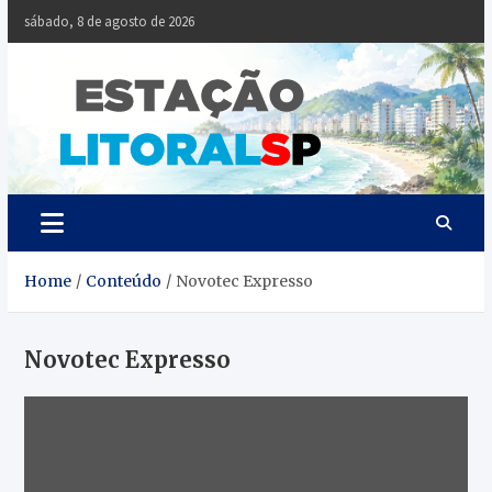
Skip
sábado, 8 de agosto de 2026
to
content
Estaçã
Notícias da
Baixada Santista
Litoral
SP
Home
Conteúdo
Novotec Expresso
Novotec Expresso