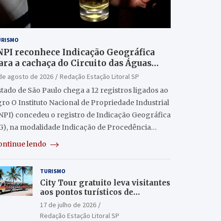
URISMO
NPI reconhece Indicação Geográfica
ara a cachaça do Circuito das Águas
aulista
de agosto de 2026
Redação Estação Litoral SP
tado de São Paulo chega a 12 registros ligados ao
ro O Instituto Nacional de Propriedade Industrial
INPI) concedeu o registro de Indicação Geográfica
IG), na modalidade Indicação de Procedência…
ontinue lendo
TURISMO
City Tour gratuito leva visitantes
aos pontos turísticos de
Itanhaém
17 de julho de 2026
Redação Estação Litoral SP