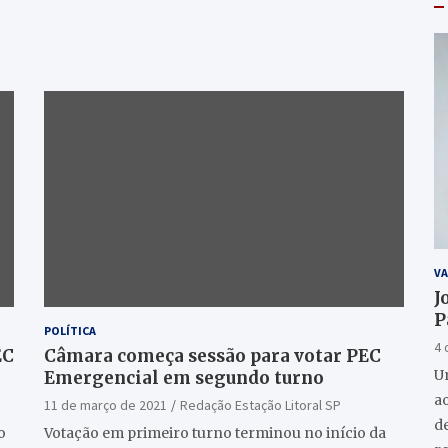
VA
J
P
POLÍTICA
4 
EC
Câmara começa sessão para votar PEC
U
Emergencial em segundo turno
a
11 de março de 2021
Redação Estação Litoral SP
de
o
Votação em primeiro turno terminou no início da