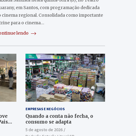
ixada Santista nesta quinta-feira (6), no Teatro
uarany, em Santos, com programação dedicada
o cinema regional. Consolidada como importante
itrine para o cinema…
ontinue lendo
EMPRESAS E NEGÓCIOS
ove
Quando a conta não fecha, o
Pais
consumo se adapta
5 de agosto de 2026