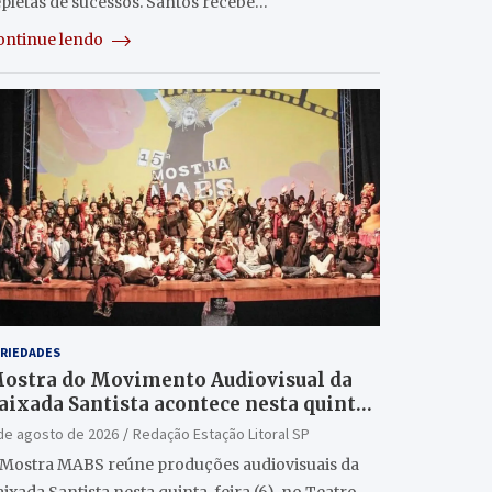
epletas de sucessos. Santos recebe…
ontinue lendo
RIEDADES
ostra do Movimento Audiovisual da
aixada Santista acontece nesta quinta
6/8) no Teatro Guarany
de agosto de 2026
Redação Estação Litoral SP
 Mostra MABS reúne produções audiovisuais da