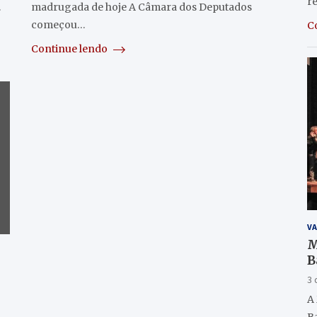
r
…
madrugada de hoje A Câmara dos Deputados
começou…
C
Continue lendo
VA
M
B
(
3 
A