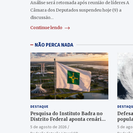
Análise será retomada após reunião de líderes A
Câmara dos Deputados suspendeu hoje (9) a
discussão…
Continue lendo
NÃO PERCA NADA
DESTAQUE
DESTAQU
Pesquisa do Instituto Badra no
Defesa
Distrito Federal aponta cenário
popula
aberto para o Senado
ciclon
5 de agosto de 2026
5 de ago