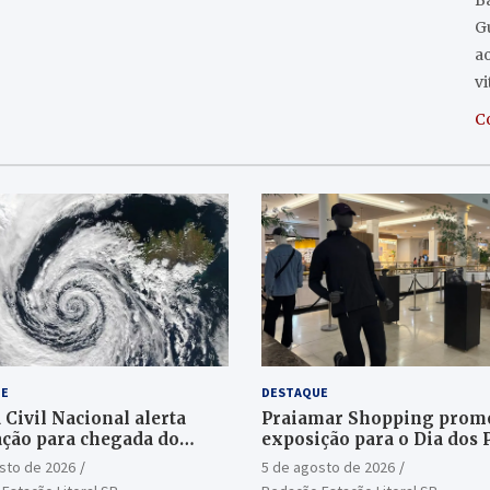
Ba
G
a
v
C
E
DESTAQUE
 Civil Nacional alerta
Praiamar Shopping prom
ção para chegada do
exposição para o Dia dos 
e bomba
em Santos
sto de 2026
5 de agosto de 2026