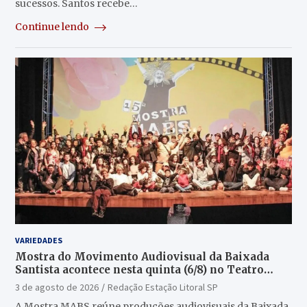
sucessos. Santos recebe…
Continue lendo
VARIEDADES
Mostra do Movimento Audiovisual da Baixada
Santista acontece nesta quinta (6/8) no Teatro
Guarany
3 de agosto de 2026
Redação Estação Litoral SP
A Mostra MABS reúne produções audiovisuais da Baixada