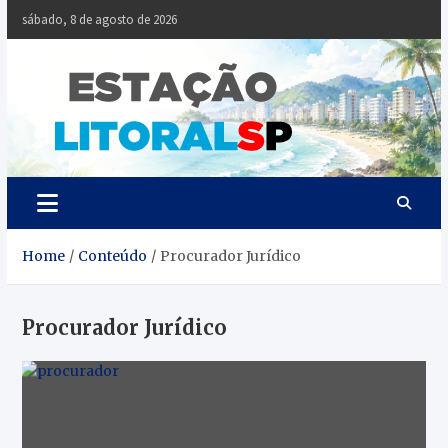
Skip
sábado, 8 de agosto de 2026
to
content
Estaçã
Notícias da
Baixada Santista
Litoral
SP
Home
Conteúdo
Procurador Jurídico
Procurador Jurídico