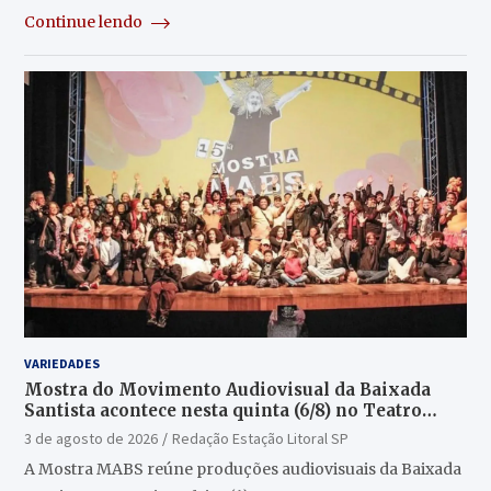
Continue lendo
VARIEDADES
Mostra do Movimento Audiovisual da Baixada
Santista acontece nesta quinta (6/8) no Teatro
Guarany
3 de agosto de 2026
Redação Estação Litoral SP
A Mostra MABS reúne produções audiovisuais da Baixada