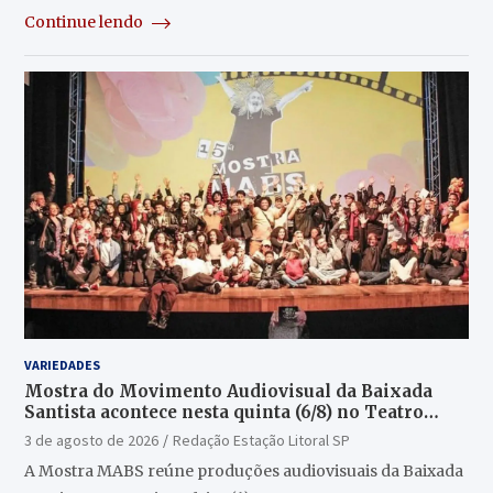
Continue lendo
VARIEDADES
Mostra do Movimento Audiovisual da Baixada
Santista acontece nesta quinta (6/8) no Teatro
Guarany
3 de agosto de 2026
Redação Estação Litoral SP
A Mostra MABS reúne produções audiovisuais da Baixada