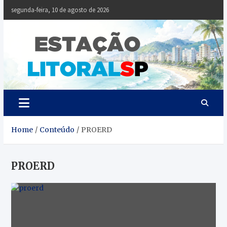
Skip
segunda-feira, 10 de agosto de 2026
to
content
Estaçã
Notícias da
Baixada Santista
Litoral
SP
Home
Conteúdo
PROERD
PROERD