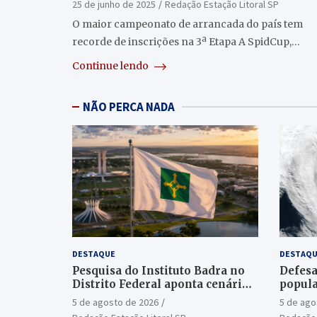
25 de junho de 2025
Redação Estação Litoral SP
O maior campeonato de arrancada do país tem
recorde de inscrições na 3ª Etapa A SpidCup,…
Continue lendo
NÃO PERCA NADA
DESTAQUE
DESTAQU
Pesquisa do Instituto Badra no
Defesa
Distrito Federal aponta cenário
popula
aberto para o Senado
ciclon
5 de agosto de 2026
5 de ago