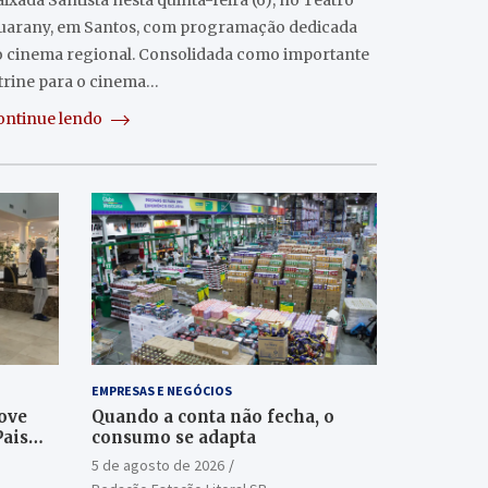
ixada Santista nesta quinta-feira (6), no Teatro
uarany, em Santos, com programação dedicada
o cinema regional. Consolidada como importante
itrine para o cinema…
ontinue lendo
EMPRESAS E NEGÓCIOS
ove
Quando a conta não fecha, o
Pais
consumo se adapta
5 de agosto de 2026