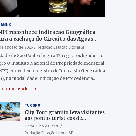
URISMO
NPI reconhece Indicação Geográfica
ara a cachaça do Circuito das Águas
aulista
de agosto de 2026
Redação Estação Litoral SP
tado de São Paulo chega a 12 registros ligados ao
ro O Instituto Nacional de Propriedade Industrial
INPI) concedeu o registro de Indicação Geográfica
IG), na modalidade Indicação de Procedência…
ontinue lendo
TURISMO
City Tour gratuito leva visitantes
aos pontos turísticos de
Itanhaém
17 de julho de 2026
Redação Estação Litoral SP