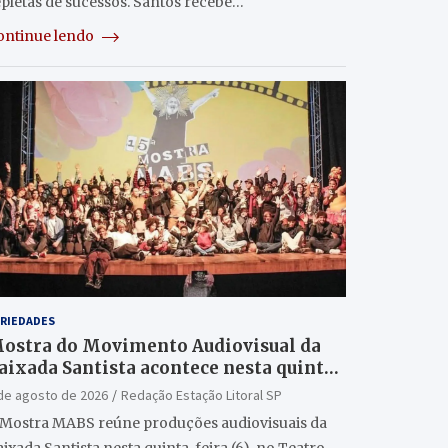
epletas de sucessos. Santos recebe…
ontinue lendo
RIEDADES
ostra do Movimento Audiovisual da
aixada Santista acontece nesta quinta
6/8) no Teatro Guarany
de agosto de 2026
Redação Estação Litoral SP
 Mostra MABS reúne produções audiovisuais da