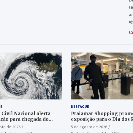
Ba
G
a
v
C
E
DESTAQUE
 Civil Nacional alerta
Praiamar Shopping prom
ção para chegada do
exposição para o Dia dos 
e bomba
em Santos
sto de 2026
5 de agosto de 2026