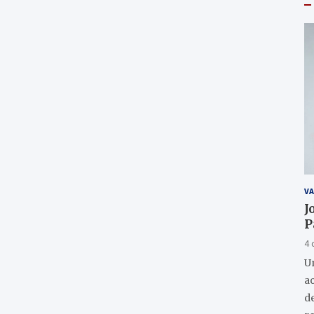
VA
J
P
4 
U
a
de