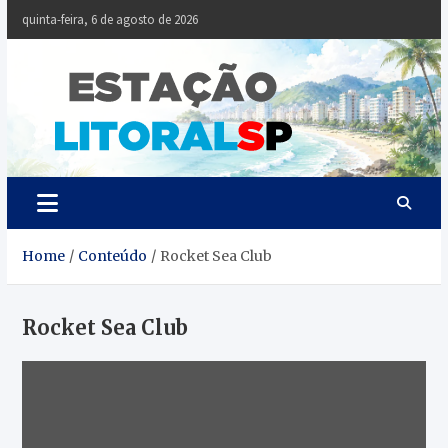
Skip
quinta-feira, 6 de agosto de 2026
to
content
Estaçã
Notícias da
Baixada Santista
Litoral
SP
Home
Conteúdo
Rocket Sea Club
Rocket Sea Club