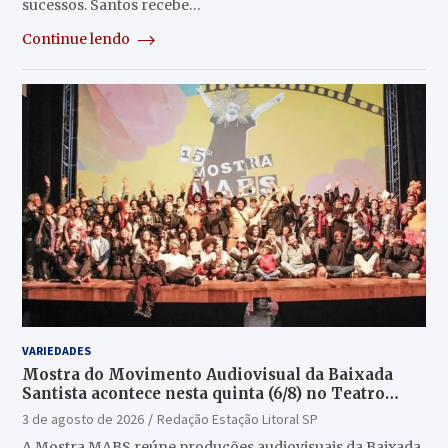
sucessos. Santos recebe…
Continue lendo
VARIEDADES
Mostra do Movimento Audiovisual da Baixada
Santista acontece nesta quinta (6/8) no Teatro
Guarany
3 de agosto de 2026
Redação Estação Litoral SP
A Mostra MABS reúne produções audiovisuais da Baixada