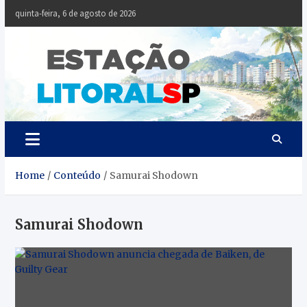
Skip
quinta-feira, 6 de agosto de 2026
to
content
Estaçã
Notícias da
Baixada Santista
Litoral
SP
Home
Conteúdo
Samurai Shodown
Samurai Shodown