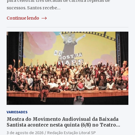
para celebrar três décadas de carreira repletas de
sucessos. Santos recebe…
Continue lendo
VARIEDADES
Mostra do Movimento Audiovisual da Baixada
Santista acontece nesta quinta (6/8) no Teatro
Guarany
3 de agosto de 2026
Redação Estação Litoral SP