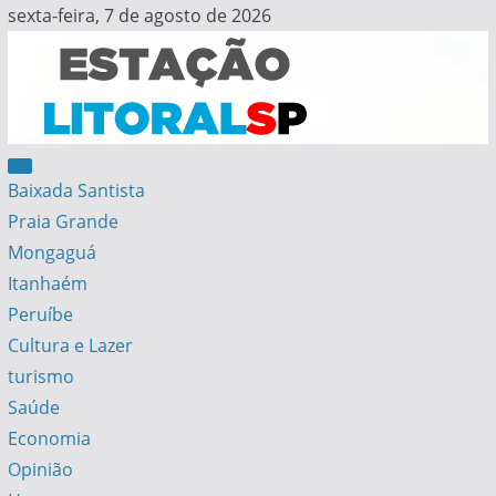
Skip
sexta-feira, 7 de agosto de 2026
to
content
Estação Litoral SP
Notícias da Baixada Santista
Baixada Santista
Praia Grande
Mongaguá
Itanhaém
Peruíbe
Cultura e Lazer
turismo
Saúde
Economia
Opinião