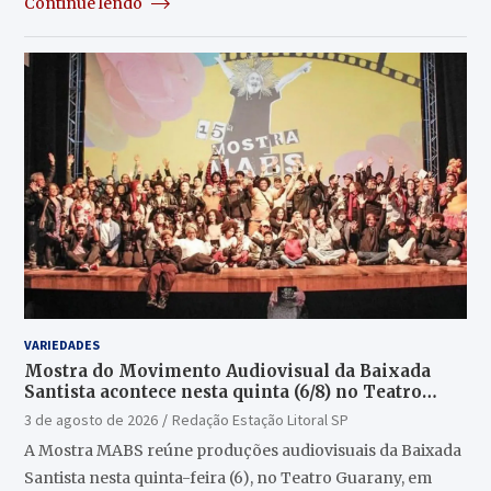
Continue lendo
VARIEDADES
Mostra do Movimento Audiovisual da Baixada
Santista acontece nesta quinta (6/8) no Teatro
Guarany
3 de agosto de 2026
Redação Estação Litoral SP
A Mostra MABS reúne produções audiovisuais da Baixada
Santista nesta quinta-feira (6), no Teatro Guarany, em