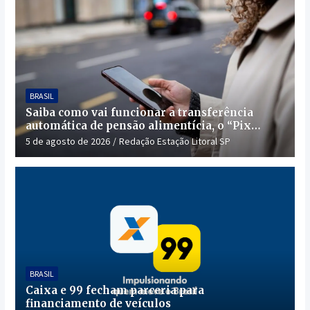
BRASIL
Saiba como vai funcionar a transferência
automática de pensão alimentícia, o “Pix
Pensão”
5 de agosto de 2026
Redação Estação Litoral SP
BRASIL
Caixa e 99 fecham parceria para
financiamento de veículos