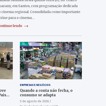
ixada Santista nesta quinta-feira (6), no Teatro
uarany, em Santos, com programação dedicada
o cinema regional. Consolidada como importante
itrine para o cinema…
ontinue lendo
EMPRESAS E NEGÓCIOS
ove
Quando a conta não fecha, o
Pais
consumo se adapta
5 de agosto de 2026