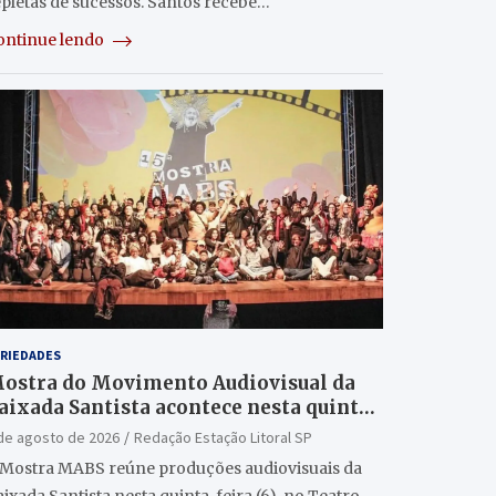
epletas de sucessos. Santos recebe…
ontinue lendo
RIEDADES
ostra do Movimento Audiovisual da
aixada Santista acontece nesta quinta
6/8) no Teatro Guarany
de agosto de 2026
Redação Estação Litoral SP
 Mostra MABS reúne produções audiovisuais da