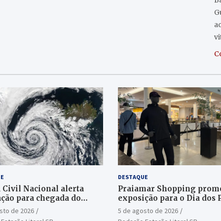
Ba
G
o
a
v
C
E
DESTAQUE
 Civil Nacional alerta
Praiamar Shopping prom
ção para chegada do
exposição para o Dia dos 
e bomba
em Santos
sto de 2026
5 de agosto de 2026