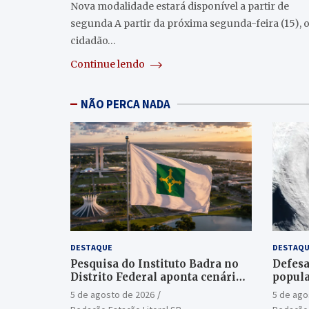
Nova modalidade estará disponível a partir de
segunda A partir da próxima segunda-feira (15), 
cidadão…
Continue lendo
NÃO PERCA NADA
DESTAQUE
DESTAQU
Pesquisa do Instituto Badra no
Defesa
Distrito Federal aponta cenário
popula
aberto para o Senado
ciclon
5 de agosto de 2026
5 de ago