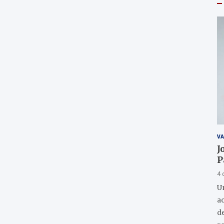
VA
J
P
4 
U
a
de