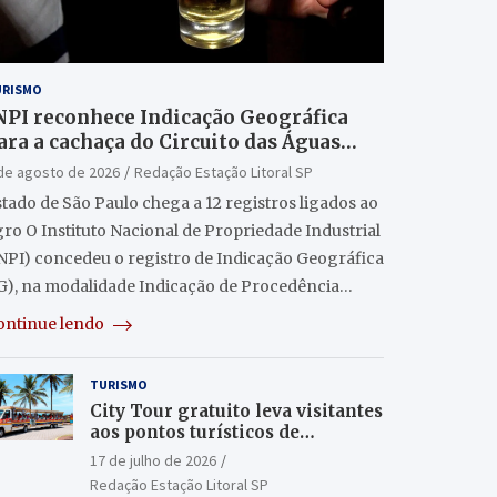
URISMO
NPI reconhece Indicação Geográfica
ara a cachaça do Circuito das Águas
aulista
de agosto de 2026
Redação Estação Litoral SP
tado de São Paulo chega a 12 registros ligados ao
ro O Instituto Nacional de Propriedade Industrial
INPI) concedeu o registro de Indicação Geográfica
IG), na modalidade Indicação de Procedência…
ontinue lendo
TURISMO
City Tour gratuito leva visitantes
aos pontos turísticos de
Itanhaém
17 de julho de 2026
Redação Estação Litoral SP