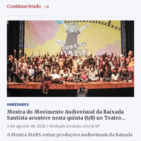
Continue lendo
VARIEDADES
Mostra do Movimento Audiovisual da Baixada
Santista acontece nesta quinta (6/8) no Teatro
Guarany
3 de agosto de 2026
Redação Estação Litoral SP
A Mostra MABS reúne produções audiovisuais da Baixada