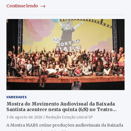
Continue lendo
VARIEDADES
Mostra do Movimento Audiovisual da Baixada
Santista acontece nesta quinta (6/8) no Teatro
Guarany
3 de agosto de 2026
Redação Estação Litoral SP
A Mostra MABS reúne produções audiovisuais da Baixada