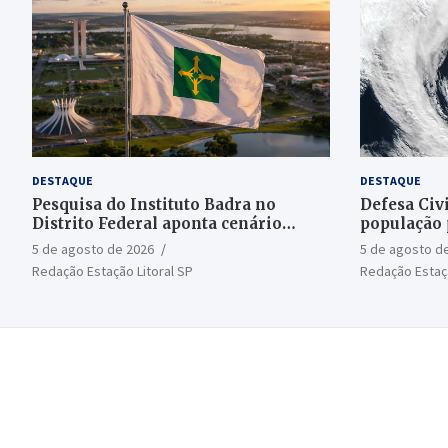
DESTAQUE
DESTAQUE
Pesquisa do Instituto Badra no
Defesa Civi
Distrito Federal aponta cenário
população 
aberto para o Senado
bomba
5 de agosto de 2026
5 de agosto d
Redação Estação Litoral SP
Redação Estaçã