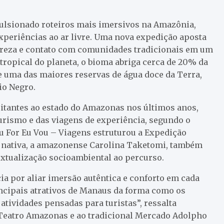
lsionado roteiros mais imersivos na Amazônia,
xperiências ao ar livre. Uma nova expedição aposta
tureza e contato com comunidades tradicionais em um
tropical do planeta, o bioma abriga cerca de 20% da
e uma das maiores reservas de água doce da Terra,
io Negro.
itantes ao estado do Amazonas nos últimos anos,
ismo e das viagens de experiência, segundo o
u For Eu Vou – Viagens estruturou a Expedição
 nativa, a amazonense Carolina Taketomi, também
textualização socioambiental ao percurso.
cia por aliar imersão autêntica e conforto em cada
incipais atrativos de Manaus da forma como os
atividades pensadas para turistas”, ressalta
co Teatro Amazonas e ao tradicional Mercado Adolpho