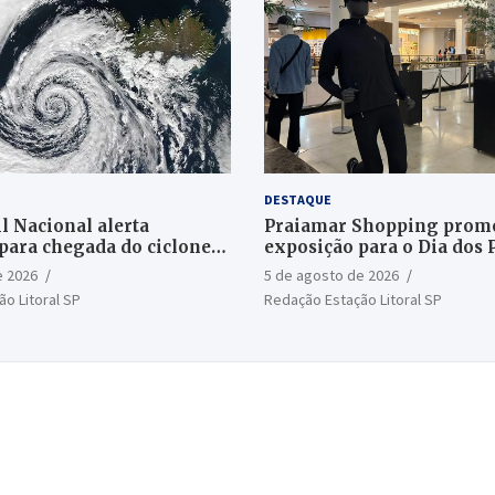
DESTAQUE
l Nacional alerta
Praiamar Shopping prom
para chegada do ciclone
exposição para o Dia dos 
Santos
e 2026
5 de agosto de 2026
o Litoral SP
Redação Estação Litoral SP