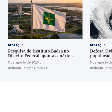
DESTAQUE
DESTAQUE
Pesquisa do Instituto Badra no
Defesa Civi
Distrito Federal aponta cenário
população 
aberto para o Senado
bomba
5 de agosto de 2026
5 de agosto d
Redação Estação Litoral SP
Redação Estaçã