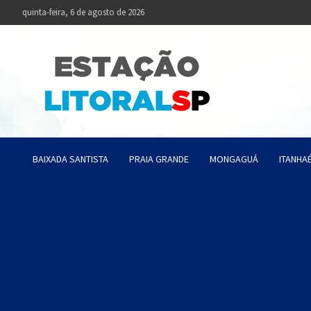
Skip
quinta-feira, 6 de agosto de 2026
to
content
Estaçã
Notícias da Baixa
BAIXADA SANTISTA
PRAIA GRANDE
MONGAGUÁ
ITANHA