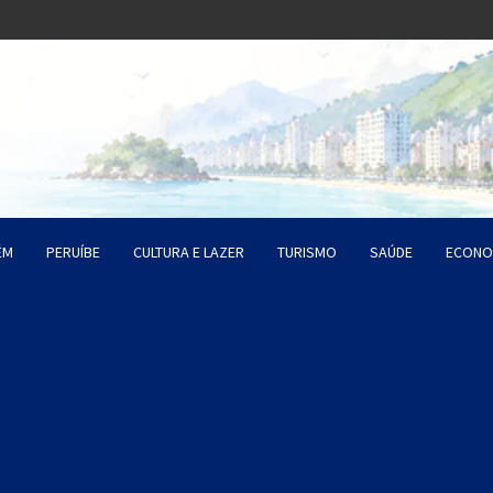
o Litoral SP
da Santista
ÉM
PERUÍBE
CULTURA E LAZER
TURISMO
SAÚDE
ECONO