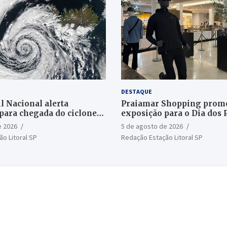
DESTAQUE
l Nacional alerta
Praiamar Shopping prom
para chegada do ciclone
exposição para o Dia dos 
Santos
e 2026
5 de agosto de 2026
o Litoral SP
Redação Estação Litoral SP