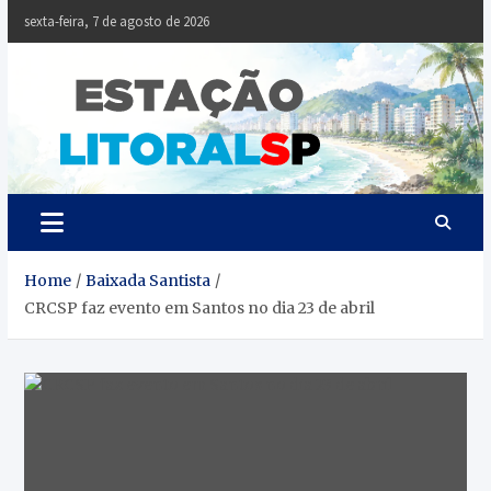
Skip
sexta-feira, 7 de agosto de 2026
to
content
Estaçã
Notícias da
Baixada Santista
Litoral
SP
Home
Baixada Santista
CRCSP faz evento em Santos no dia 23 de abril