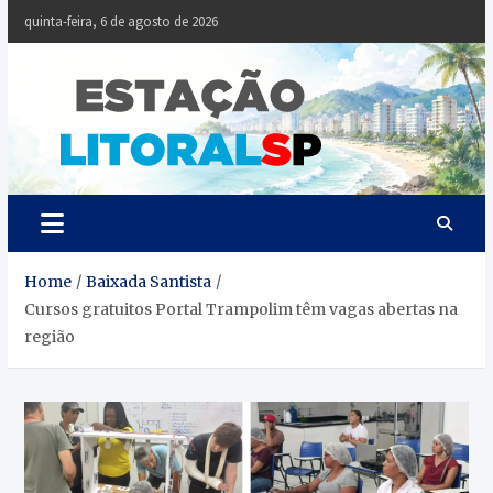
Skip
quinta-feira, 6 de agosto de 2026
to
content
Estaçã
Notícias da
Baixada Santista
Litoral
SP
Home
Baixada Santista
Cursos gratuitos Portal Trampolim têm vagas abertas na
região