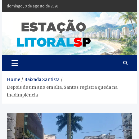
Skip
domingo, 9 de agosto de 2026
to
content
Estaçã
Notícias da
Baixada Santista
Litoral
SP
Home
Baixada Santista
Depois de um ano em alta, Santos registra queda na
inadimplência