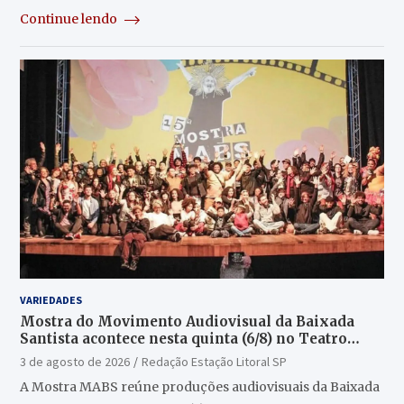
Continue lendo
VARIEDADES
Mostra do Movimento Audiovisual da Baixada
Santista acontece nesta quinta (6/8) no Teatro
Guarany
3 de agosto de 2026
Redação Estação Litoral SP
A Mostra MABS reúne produções audiovisuais da Baixada