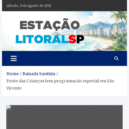
Skip
sábado, 8 de agosto de 2026
to
content
Estaçã
Notícias da
Baixada Santista
Litoral
SP
Home
Baixada Santista
Fonte das Crianças tem programação especial em São
Vicente