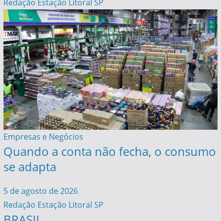
Redação Estação Litoral SP
Empresas e Negócios
Quando a conta não fecha, o consumo
se adapta
5 de agosto de 2026
Redação Estação Litoral SP
BRASIL