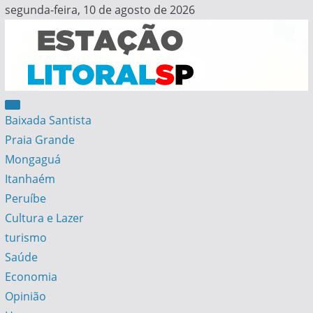
Skip
segunda-feira, 10 de agosto de 2026
to
content
Estação Litoral SP
Notícias da Baixada Santista
Baixada Santista
Praia Grande
Mongaguá
Itanhaém
Peruíbe
Cultura e Lazer
turismo
Saúde
Economia
Opinião