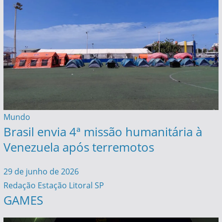
Mundo
Brasil envia 4ª missão humanitária à
Venezuela após terremotos
29 de junho de 2026
Redação Estação Litoral SP
GAMES